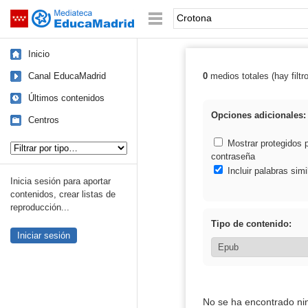
Mediateca de EducaMadrid
Saltar navegación
Palabra o frase:
Inicio
Canal EducaMadrid
0
medios totales (hay filtr
Resultados de:
Últimos contenidos
Opciones adicionales:
Centros
Tipo de contenido:
Mostrar protegidos 
contraseña
Incluir palabras simi
Inicia sesión para aportar
contenidos, crear listas de
reproducción...
Tipo de contenido:
Iniciar sesión
No se ha encontrado ni