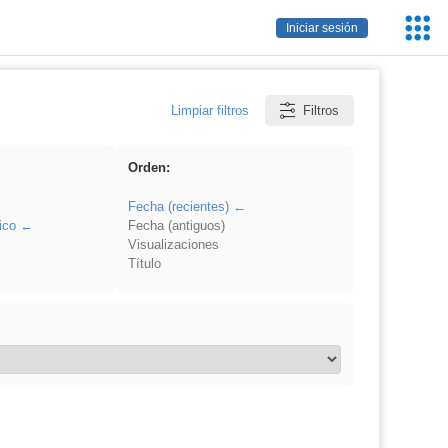
Servic
Iniciar sesión
Educa
Limpiar filtros
Filtros
Orden:
Fecha (recientes)
ico
Fecha (antiguos)
Visualizaciones
Título