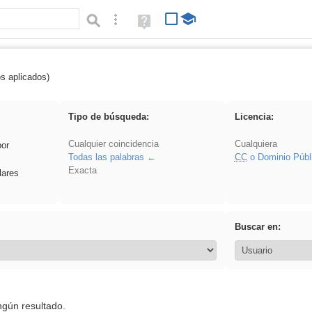
Búsqueda avanzada
Ayuda
(en
ventana
nueva)
os aplicados)
 Crotona
Tipo de búsqueda:
Licencia:
Cualquier coincidencia
Cualquiera
por
Todas las palabras
CC
o Dominio Públ
Exacta
lares
Buscar en:
ngún resultado.