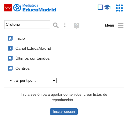
Mediateca de EducaMadrid
Saltar navegación
Servic
Educa
Palabra o frase:
Búsqueda avanzada
Ayuda
(en
ventana
Inicio
nueva)
Canal EducaMadrid
Últimos contenidos
Centros
Tipo de contenido:
Inicia sesión para aportar contenidos, crear listas de
reproducción...
Iniciar sesión