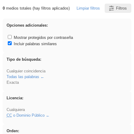
0
medios totales (hay filtros aplicados)
Limpiar filtros
Filtros
Resultados de: Crotona
Opciones adicionales:
Mostrar protegidos por contraseña
Incluir palabras similares
Tipo de búsqueda:
Cualquier coincidencia
Todas las palabras
Exacta
Licencia:
Cualquiera
CC
o Dominio Público
Orden: