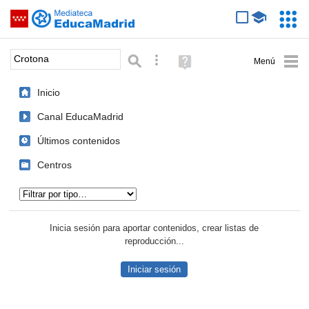
Mediateca de EducaMadrid
Saltar navegación
Servic
Educa
Palabra o frase:
Búsqueda avanzada
Ayuda
(en
ventana
Inicio
nueva)
Canal EducaMadrid
Últimos contenidos
Centros
Tipo de contenido:
Inicia sesión para aportar contenidos, crear listas de
reproducción...
Iniciar sesión