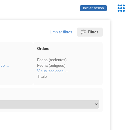
Servic
Iniciar sesión
Educa
Limpiar filtros
Filtros
Orden:
Fecha (recientes)
ico
Fecha (antiguos)
Visualizaciones
Título