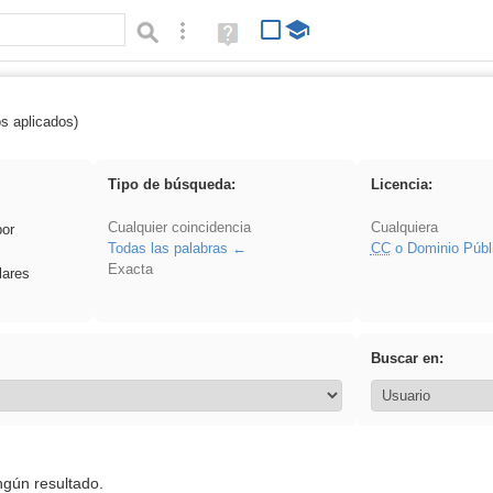
Búsqueda avanzada
Ayuda
(en
ventana
nueva)
os aplicados)
 Crotona
Tipo de búsqueda:
Licencia:
Cualquier coincidencia
Cualquiera
por
Todas las palabras
CC
o Dominio Públ
Exacta
lares
Buscar en:
ngún resultado.