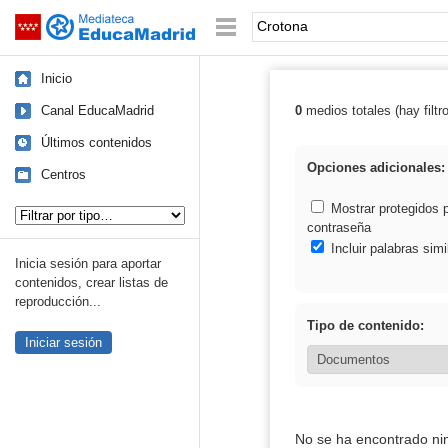
Mediateca de EducaMadrid
Saltar navegación
Palabra o frase:
Inicio
Canal EducaMadrid
0
medios totales (hay filtr
Resultados de:
Últimos contenidos
Opciones adicionales:
Centros
Tipo de contenido:
Mostrar protegidos 
contraseña
Incluir palabras simi
Inicia sesión para aportar
contenidos, crear listas de
reproducción...
Tipo de contenido:
Iniciar sesión
No se ha encontrado ni