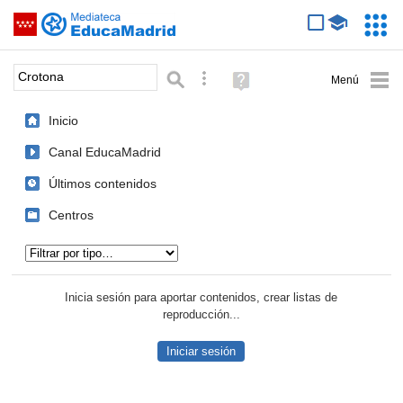
Mediateca de EducaMadrid
Saltar navegación
Servic
Educa
Palabra o frase:
Búsqueda avanzada
Ayuda
(en
ventana
Inicio
nueva)
Canal EducaMadrid
Últimos contenidos
Centros
Tipo de contenido:
Inicia sesión para aportar contenidos, crear listas de
reproducción...
Iniciar sesión