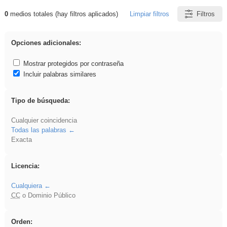
0
medios totales (hay filtros aplicados)
Limpiar filtros
Filtros
Resultados de: Crotona
Opciones adicionales:
Mostrar protegidos por contraseña
Incluir palabras similares
Tipo de búsqueda:
Cualquier coincidencia
Todas las palabras
Exacta
Licencia:
Cualquiera
CC
o Dominio Público
Orden: