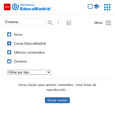
Mediateca de EducaMadrid
Saltar navegación
Servic
Educa
Palabra o frase:
Búsqueda avanzada
Ayuda
(en
ventana
Inicio
nueva)
Canal EducaMadrid
Últimos contenidos
Centros
Tipo de contenido:
Inicia sesión para aportar contenidos, crear listas de
reproducción...
Iniciar sesión