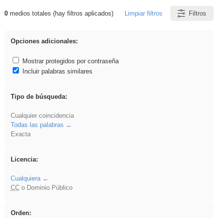
0
medios totales (hay filtros aplicados)
Limpiar filtros
Filtros
Resultados de: Crotona
Opciones adicionales:
Mostrar protegidos por contraseña
Incluir palabras similares
Tipo de búsqueda:
Cualquier coincidencia
Todas las palabras
Exacta
Licencia:
Cualquiera
CC
o Dominio Público
Orden: