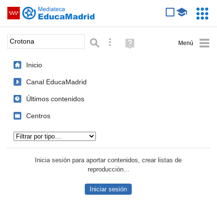
Mediateca de EducaMadrid
Saltar navegación
Servic
Educa
Palabra o frase:
Búsqueda avanzada
Ayuda
(en
ventana
Inicio
nueva)
Canal EducaMadrid
Últimos contenidos
Centros
Tipo de contenido:
Inicia sesión para aportar contenidos, crear listas de
reproducción...
Iniciar sesión