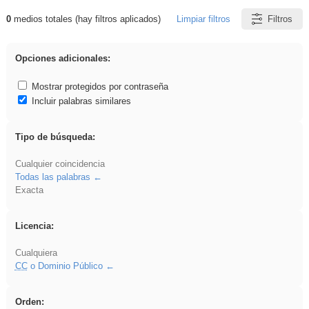
0
medios totales (hay filtros aplicados)
Limpiar filtros
Filtros
Resultados de: Crotona
Opciones adicionales:
Mostrar protegidos por contraseña
Incluir palabras similares
Tipo de búsqueda:
Cualquier coincidencia
Todas las palabras
Exacta
Licencia:
Cualquiera
CC
o Dominio Público
Orden: