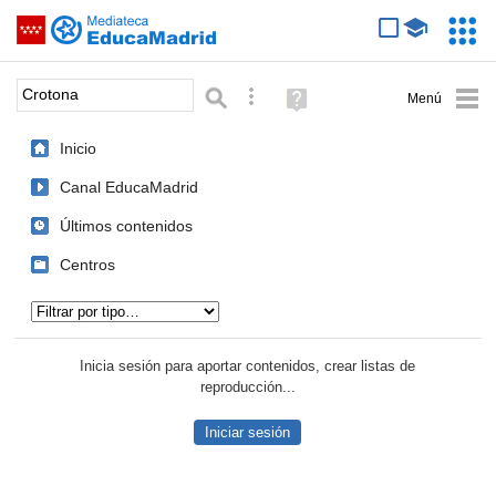
Mediateca de EducaMadrid
Saltar navegación
Servic
Educa
Palabra o frase:
Búsqueda avanzada
Ayuda
(en
ventana
Inicio
nueva)
Canal EducaMadrid
Últimos contenidos
Centros
Tipo de contenido:
Inicia sesión para aportar contenidos, crear listas de
reproducción...
Iniciar sesión