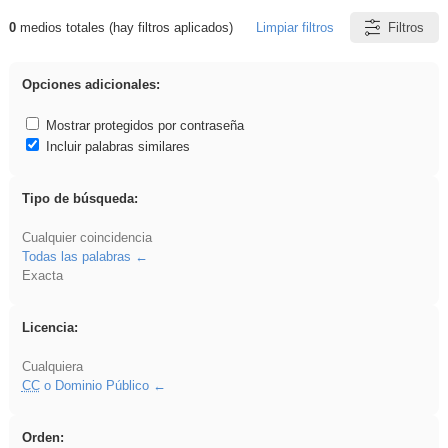
0
medios totales (hay filtros aplicados)
Limpiar filtros
Filtros
Resultados de: Crotona
Opciones adicionales:
Mostrar protegidos por contraseña
Incluir palabras similares
Tipo de búsqueda:
Cualquier coincidencia
Todas las palabras
Exacta
Licencia:
Cualquiera
CC
o Dominio Público
Orden: