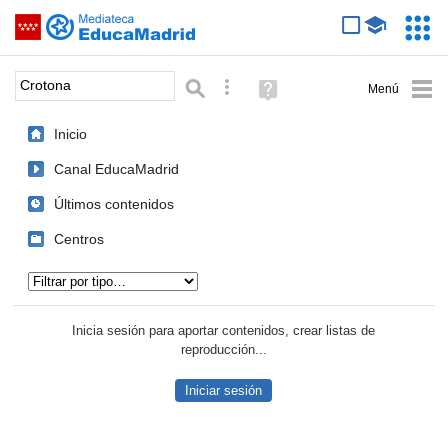
Mediateca de EducaMadrid
Saltar navegación
Servic
Educa
Palabra o frase:
Búsqueda avanzada
Ayuda
(en
ventana
Inicio
nueva)
Canal EducaMadrid
Últimos contenidos
Centros
Tipo de contenido:
Inicia sesión para aportar contenidos, crear listas de
reproducción...
Iniciar sesión