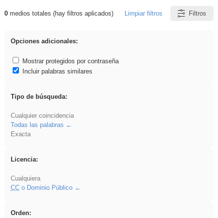
0
medios totales (hay filtros aplicados)
Limpiar filtros
Filtros
Resultados de: Crotona
Opciones adicionales:
Mostrar protegidos por contraseña
Incluir palabras similares
Tipo de búsqueda:
Cualquier coincidencia
Todas las palabras
Exacta
Licencia:
Cualquiera
CC
o Dominio Público
Orden: