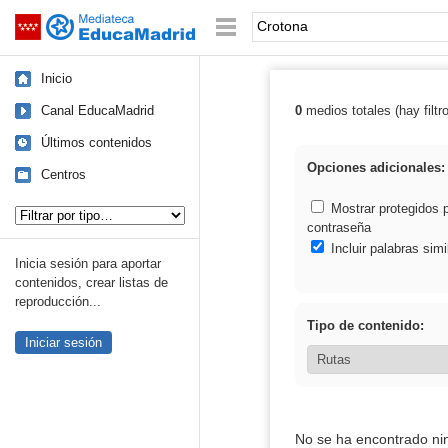
Mediateca de EducaMadrid
Saltar navegación
Palabra o frase:
Inicio
Canal EducaMadrid
0
medios totales (hay filtr
Resultados de:
Últimos contenidos
Opciones adicionales:
Centros
Tipo de contenido:
Mostrar protegidos 
contraseña
Incluir palabras simi
Inicia sesión para aportar
contenidos, crear listas de
reproducción...
Tipo de contenido:
Iniciar sesión
No se ha encontrado ni