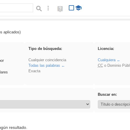
Búsqueda avanzada
Ayuda
(en
ventana
nueva)
os aplicados)
 Crotona
Tipo de búsqueda:
Licencia:
Cualquier coincidencia
Cualquiera
por
Todas las palabras
CC
o Dominio Públ
Exacta
lares
Buscar en:
ngún resultado.