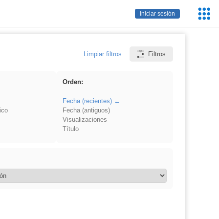
Servic
Iniciar sesión
Educa
Limpiar filtros
Filtros
Orden:
Fecha (recientes)
ico
Fecha (antiguos)
Visualizaciones
Título