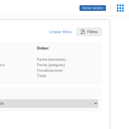
Servic
Iniciar sesión
Educa
Limpiar filtros
Filtros
Orden:
Fecha (recientes)
ico
Fecha (antiguos)
Visualizaciones
Título