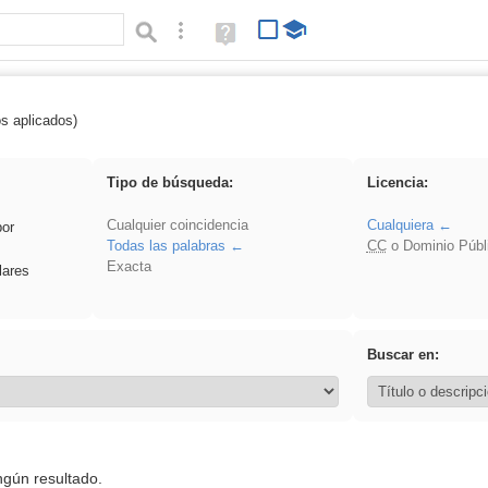
Búsqueda avanzada
Ayuda
(en
ventana
nueva)
os aplicados)
 Crotona
Tipo de búsqueda:
Licencia:
Cualquier coincidencia
Cualquiera
por
Todas las palabras
CC
o Dominio Públ
Exacta
lares
Buscar en:
ngún resultado.