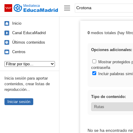
Mediateca de EducaMadrid
Saltar navegación
Palabra o frase:
Inicio
Canal EducaMadrid
0
medios totales (hay filtr
Resultados de:
Últimos contenidos
Opciones adicionales:
Centros
Tipo de contenido:
Mostrar protegidos 
contraseña
Incluir palabras simi
Inicia sesión para aportar
contenidos, crear listas de
reproducción...
Tipo de contenido:
Iniciar sesión
No se ha encontrado ni