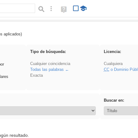
Búsqueda avanzada
Ayuda
(en
ventana
nueva)
os aplicados)
 Crotona
Tipo de búsqueda:
Licencia:
Cualquier coincidencia
Cualquiera
por
Todas las palabras
CC
o Dominio Públ
Exacta
lares
Buscar en:
ngún resultado.