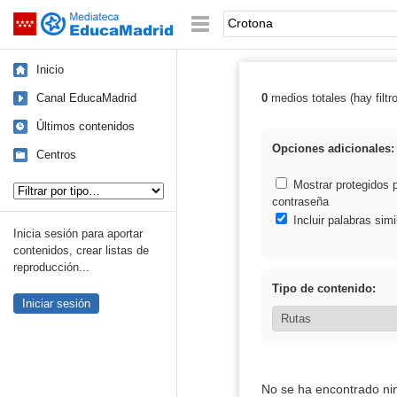
Mediateca de EducaMadrid
Saltar navegación
Palabra o frase:
Inicio
Canal EducaMadrid
0
medios totales (hay filtr
Resultados de:
Últimos contenidos
Opciones adicionales:
Centros
Tipo de contenido:
Mostrar protegidos 
contraseña
Incluir palabras simi
Inicia sesión para aportar
contenidos, crear listas de
reproducción...
Tipo de contenido:
Iniciar sesión
No se ha encontrado ni