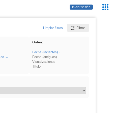
Servic
Iniciar sesión
Educa
Limpiar filtros
Filtros
Orden:
Fecha (recientes)
ico
Fecha (antiguos)
Visualizaciones
Título