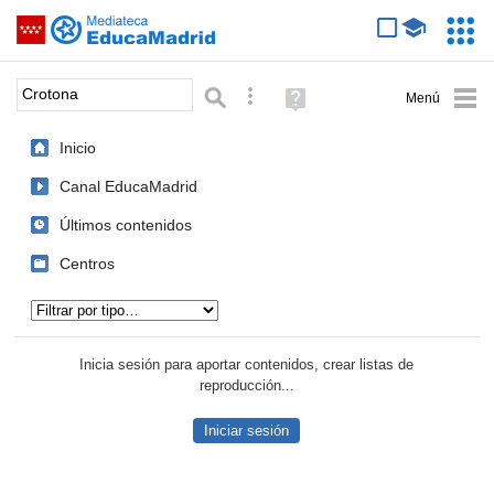
Mediateca de EducaMadrid
Saltar navegación
Servic
Educa
Palabra o frase:
Búsqueda avanzada
Ayuda
(en
ventana
Inicio
nueva)
Canal EducaMadrid
Últimos contenidos
Centros
Tipo de contenido:
Inicia sesión para aportar contenidos, crear listas de
reproducción...
Iniciar sesión