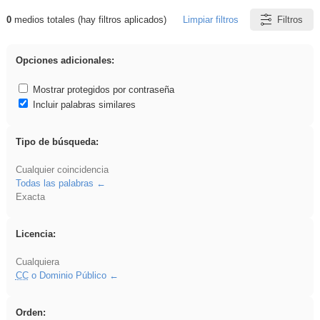
0
medios totales (hay filtros aplicados)
Limpiar filtros
Filtros
Resultados de: Crotona
Opciones adicionales:
Mostrar protegidos por contraseña
Incluir palabras similares
Tipo de búsqueda:
Cualquier coincidencia
Todas las palabras
Exacta
Licencia:
Cualquiera
CC
o Dominio Público
Orden: