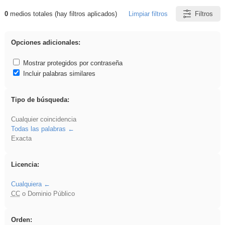
0
medios totales (hay filtros aplicados)
Limpiar filtros
Filtros
Resultados de: Crotona
Opciones adicionales:
Mostrar protegidos por contraseña
Incluir palabras similares
Tipo de búsqueda:
Cualquier coincidencia
Todas las palabras
Exacta
Licencia:
Cualquiera
CC
o Dominio Público
Orden: