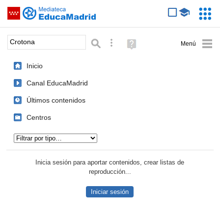
Mediateca de EducaMadrid
Saltar navegación
Servic
Educa
Palabra o frase:
Búsqueda avanzada
Ayuda
(en
ventana
Inicio
nueva)
Canal EducaMadrid
Últimos contenidos
Centros
Tipo de contenido:
Inicia sesión para aportar contenidos, crear listas de
reproducción...
Iniciar sesión