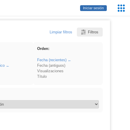
Servic
Iniciar sesión
Educa
Limpiar filtros
Filtros
Orden:
Fecha (recientes)
ico
Fecha (antiguos)
Visualizaciones
Título