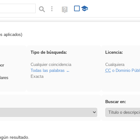
Búsqueda avanzada
Ayuda
(en
ventana
nueva)
os aplicados)
 Crotona
Tipo de búsqueda:
Licencia:
Cualquier coincidencia
Cualquiera
por
Todas las palabras
CC
o Dominio Públ
Exacta
lares
Buscar en:
ngún resultado.