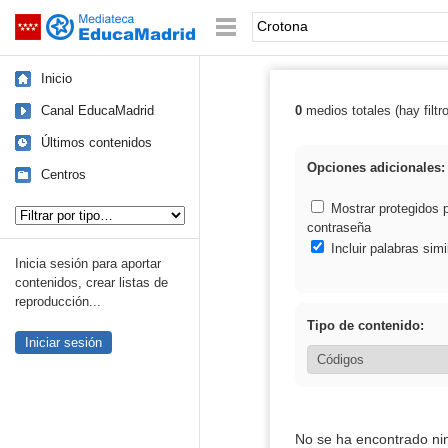
Mediateca de EducaMadrid
Saltar navegación
Palabra o frase:
Inicio
Canal EducaMadrid
0
medios totales (hay filtr
Resultados de:
Últimos contenidos
Opciones adicionales:
Centros
Tipo de contenido:
Mostrar protegidos 
contraseña
Incluir palabras simi
Inicia sesión para aportar
contenidos, crear listas de
reproducción...
Tipo de contenido:
Iniciar sesión
No se ha encontrado ni