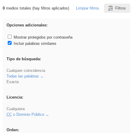
0
medios totales (hay filtros aplicados)
Limpiar filtros
Filtros
Resultados de: Crotona
Opciones adicionales:
Mostrar protegidos por contraseña
Incluir palabras similares
Tipo de búsqueda:
Cualquier coincidencia
Todas las palabras
Exacta
Licencia:
Cualquiera
CC
o Dominio Público
Orden: