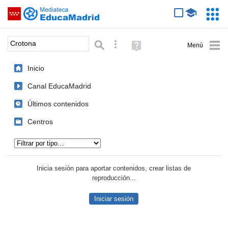
Mediateca de EducaMadrid
Saltar navegación
Servic
Educa
Palabra o frase:
Búsqueda avanzada
Ayuda
(en
ventana
Inicio
nueva)
Canal EducaMadrid
Últimos contenidos
Centros
Tipo de contenido:
Inicia sesión para aportar contenidos, crear listas de
reproducción...
Iniciar sesión