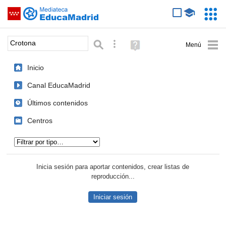
Mediateca de EducaMadrid
Saltar navegación
Servic
Educa
Palabra o frase:
Búsqueda avanzada
Ayuda
(en
ventana
Inicio
nueva)
Canal EducaMadrid
Últimos contenidos
Centros
Tipo de contenido:
Inicia sesión para aportar contenidos, crear listas de
reproducción...
Iniciar sesión