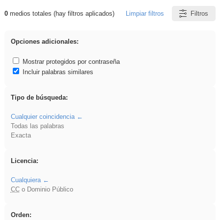
0
medios totales (hay filtros aplicados)
Limpiar filtros
Filtros
Resultados de: Crotona
Opciones adicionales:
Mostrar protegidos por contraseña
Incluir palabras similares
Tipo de búsqueda:
Cualquier coincidencia
Todas las palabras
Exacta
Licencia:
Cualquiera
CC
o Dominio Público
Orden: