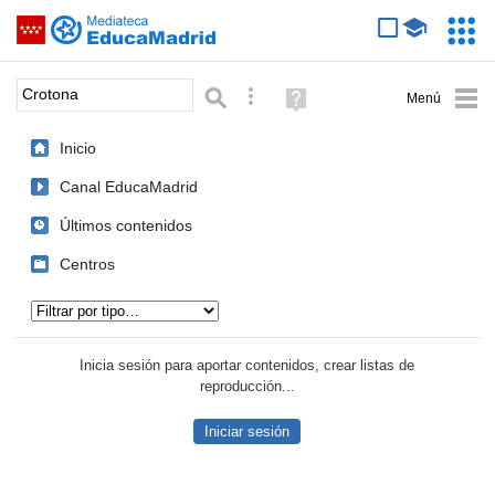
Mediateca de EducaMadrid
Saltar navegación
Servic
Educa
Palabra o frase:
Búsqueda avanzada
Ayuda
(en
ventana
Inicio
nueva)
Canal EducaMadrid
Últimos contenidos
Centros
Tipo de contenido:
Inicia sesión para aportar contenidos, crear listas de
reproducción...
Iniciar sesión