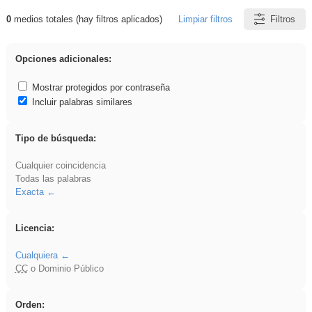
0
medios totales (hay filtros aplicados)
Limpiar filtros
Filtros
Resultados de: Crotona
Opciones adicionales:
Mostrar protegidos por contraseña
Incluir palabras similares
Tipo de búsqueda:
Cualquier coincidencia
Todas las palabras
Exacta
Licencia:
Cualquiera
CC
o Dominio Público
Orden: