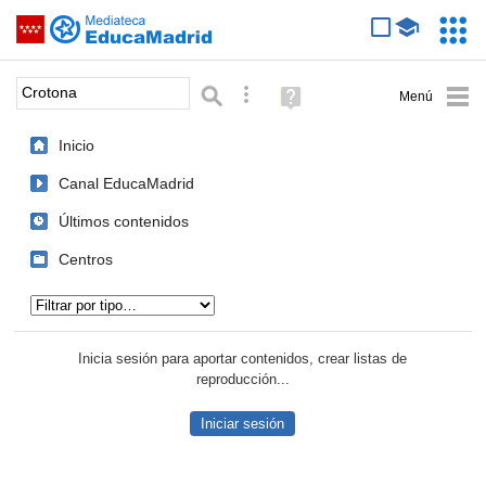
Mediateca de EducaMadrid
Saltar navegación
Servic
Educa
Palabra o frase:
Búsqueda avanzada
Ayuda
(en
ventana
Inicio
nueva)
Canal EducaMadrid
Últimos contenidos
Centros
Tipo de contenido:
Inicia sesión para aportar contenidos, crear listas de
reproducción...
Iniciar sesión