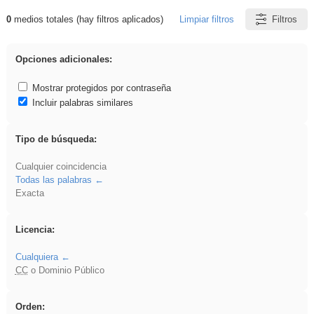
0
medios totales (hay filtros aplicados)
Limpiar filtros
Filtros
Resultados de: Crotona
Opciones adicionales:
Mostrar protegidos por contraseña
Incluir palabras similares
Tipo de búsqueda:
Cualquier coincidencia
Todas las palabras
Exacta
Licencia:
Cualquiera
CC
o Dominio Público
Orden: