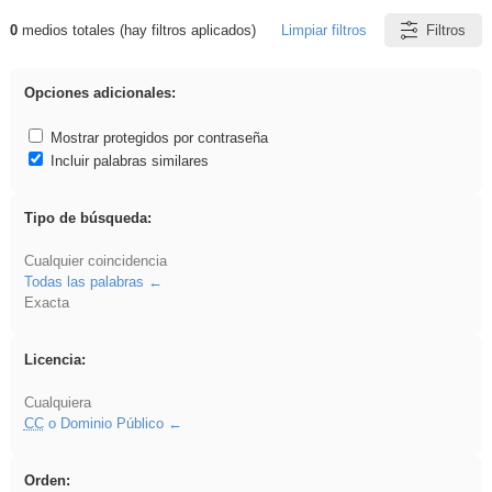
0
medios totales (hay filtros aplicados)
Limpiar filtros
Filtros
Resultados de: Crotona
Opciones adicionales:
Mostrar protegidos por contraseña
Incluir palabras similares
Tipo de búsqueda:
Cualquier coincidencia
Todas las palabras
Exacta
Licencia:
Cualquiera
CC
o Dominio Público
Orden: