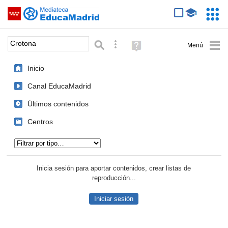
Mediateca de EducaMadrid
Saltar navegación
Servic
Educa
Palabra o frase:
Búsqueda avanzada
Ayuda
(en
ventana
Inicio
nueva)
Canal EducaMadrid
Últimos contenidos
Centros
Tipo de contenido:
Inicia sesión para aportar contenidos, crear listas de
reproducción...
Iniciar sesión