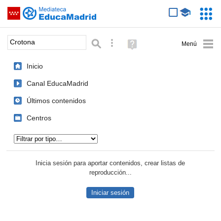
Mediateca de EducaMadrid
Saltar navegación
Servic
Educa
Palabra o frase:
Búsqueda avanzada
Ayuda
(en
ventana
Inicio
nueva)
Canal EducaMadrid
Últimos contenidos
Centros
Tipo de contenido:
Inicia sesión para aportar contenidos, crear listas de
reproducción...
Iniciar sesión