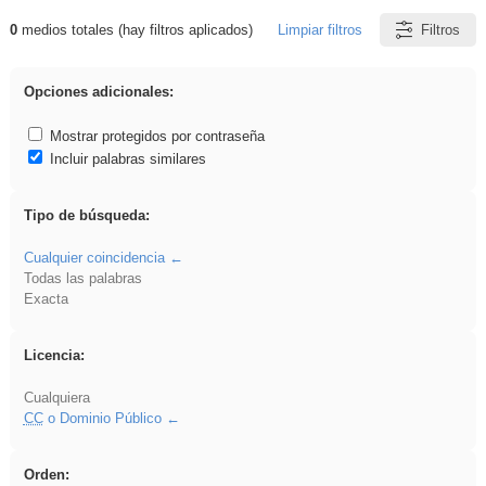
0
medios totales (hay filtros aplicados)
Limpiar filtros
Filtros
Resultados de: Crotona
Opciones adicionales:
Mostrar protegidos por contraseña
Incluir palabras similares
Tipo de búsqueda:
Cualquier coincidencia
Todas las palabras
Exacta
Licencia:
Cualquiera
CC
o Dominio Público
Orden: