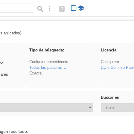
Búsqueda avanzada
Ayuda
(en
ventana
nueva)
os aplicados)
 Crotona
Tipo de búsqueda:
Licencia:
Cualquier coincidencia
Cualquiera
por
Todas las palabras
CC
o Dominio Públ
Exacta
lares
Buscar en:
ngún resultado.