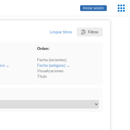
Servic
Iniciar sesión
Educa
Limpiar filtros
Filtros
Orden:
Fecha (recientes)
ico
Fecha (antiguos)
Visualizaciones
Título