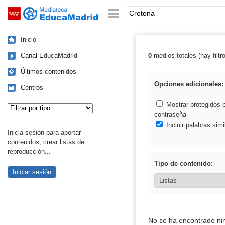
Mediateca de EducaMadrid
Saltar navegación
Palabra o frase:
Inicio
Canal EducaMadrid
0
medios totales (hay filtr
Resultados de:
Últimos contenidos
Opciones adicionales:
Centros
Tipo de contenido:
Mostrar protegidos 
contraseña
Incluir palabras simi
Inicia sesión para aportar
contenidos, crear listas de
reproducción...
Tipo de contenido:
Iniciar sesión
No se ha encontrado ni