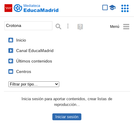
Mediateca de EducaMadrid
Saltar navegación
Servic
Educa
Palabra o frase:
Búsqueda avanzada
Ayuda
(en
ventana
Inicio
nueva)
Canal EducaMadrid
Últimos contenidos
Centros
Tipo de contenido:
Inicia sesión para aportar contenidos, crear listas de
reproducción...
Iniciar sesión