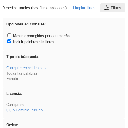
0
medios totales (hay filtros aplicados)
Limpiar filtros
Filtros
Resultados de: Crotona
Opciones adicionales:
Mostrar protegidos por contraseña
Incluir palabras similares
Tipo de búsqueda:
Cualquier coincidencia
Todas las palabras
Exacta
Licencia:
Cualquiera
CC
o Dominio Público
Orden: