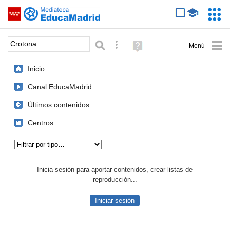
Mediateca de EducaMadrid
Saltar navegación
Servic
Educa
Palabra o frase:
Búsqueda avanzada
Ayuda
(en
ventana
Inicio
nueva)
Canal EducaMadrid
Últimos contenidos
Centros
Tipo de contenido:
Inicia sesión para aportar contenidos, crear listas de
reproducción...
Iniciar sesión