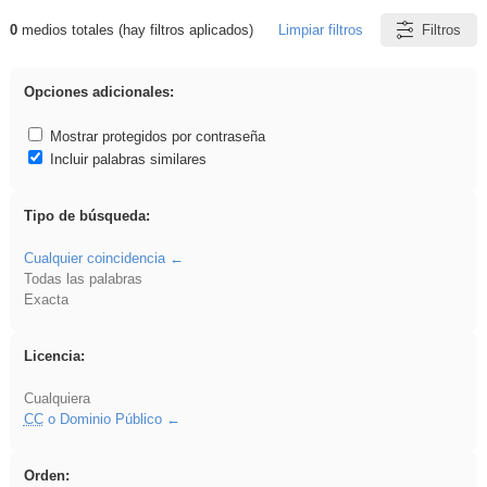
0
medios totales (hay filtros aplicados)
Limpiar filtros
Filtros
Resultados de: Crotona
Opciones adicionales:
Mostrar protegidos por contraseña
Incluir palabras similares
Tipo de búsqueda:
Cualquier coincidencia
Todas las palabras
Exacta
Licencia:
Cualquiera
CC
o Dominio Público
Orden: