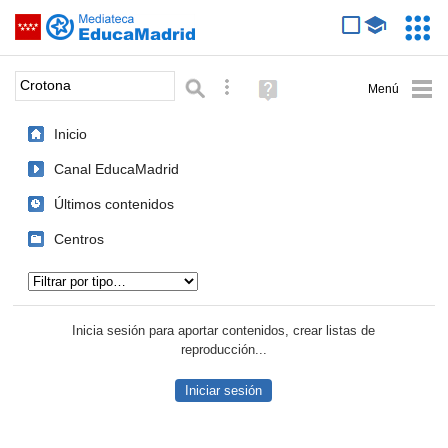
Mediateca de EducaMadrid
Saltar navegación
Servic
Educa
Palabra o frase:
Búsqueda avanzada
Ayuda
(en
ventana
Inicio
nueva)
Canal EducaMadrid
Últimos contenidos
Centros
Tipo de contenido:
Inicia sesión para aportar contenidos, crear listas de
reproducción...
Iniciar sesión