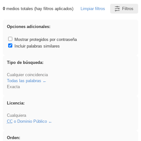
0
medios totales (hay filtros aplicados)
Limpiar filtros
Filtros
Resultados de: Crotona
Opciones adicionales:
Mostrar protegidos por contraseña
Incluir palabras similares
Tipo de búsqueda:
Cualquier coincidencia
Todas las palabras
Exacta
Licencia:
Cualquiera
CC
o Dominio Público
Orden: