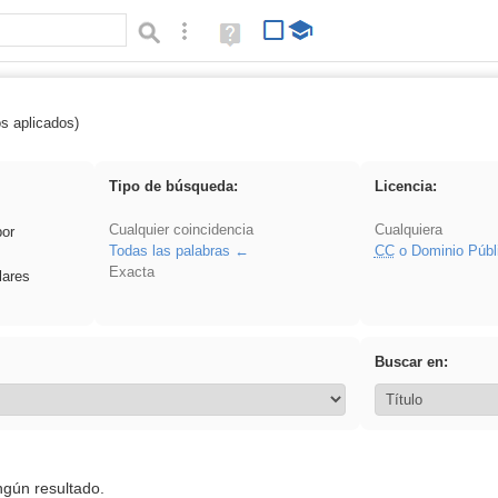
Búsqueda avanzada
Ayuda
(en
ventana
nueva)
os aplicados)
 EducaMadrid
Tipo de búsqueda:
Licencia:
Cualquier coincidencia
Cualquiera
por
Todas las palabras
CC
o Dominio Públ
Exacta
lares
Buscar en:
ngún resultado.