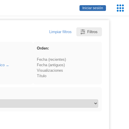
Servic
Iniciar sesión
Educa
Limpiar filtros
Filtros
Orden:
Fecha (recientes)
ico
Fecha (antiguos)
Visualizaciones
Título