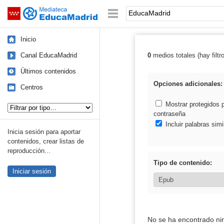
Mediateca de EducaMadrid
Saltar navegación
Palabra o frase:
Inicio
Canal EducaMadrid
0
medios totales (hay filtr
Resultados de:
Últimos contenidos
Opciones adicionales:
Centros
Tipo de contenido:
Mostrar protegidos 
contraseña
Incluir palabras simi
Inicia sesión para aportar
contenidos, crear listas de
reproducción...
Tipo de contenido:
Iniciar sesión
No se ha encontrado ni