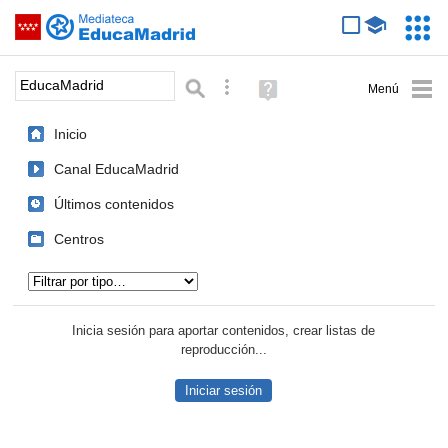
Mediateca de EducaMadrid
Saltar navegación
Servic
Educa
Palabra o frase:
Búsqueda avanzada
Ayuda
(en
ventana
Inicio
nueva)
Canal EducaMadrid
Últimos contenidos
Centros
Tipo de contenido:
Inicia sesión para aportar contenidos, crear listas de
reproducción...
Iniciar sesión