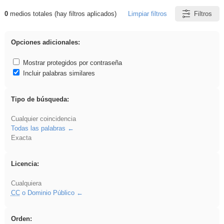
0
medios totales (hay filtros aplicados)
Limpiar filtros
Filtros
Resultados de: EducaMadrid
Opciones adicionales:
Mostrar protegidos por contraseña
Incluir palabras similares
Tipo de búsqueda:
Cualquier coincidencia
Todas las palabras
Exacta
Licencia:
Cualquiera
CC
o Dominio Público
Orden: