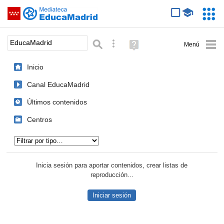
Mediateca de EducaMadrid
Saltar navegación
Servic
Educa
Palabra o frase:
Búsqueda avanzada
Ayuda
(en
ventana
Inicio
nueva)
Canal EducaMadrid
Últimos contenidos
Centros
Tipo de contenido:
Inicia sesión para aportar contenidos, crear listas de
reproducción...
Iniciar sesión