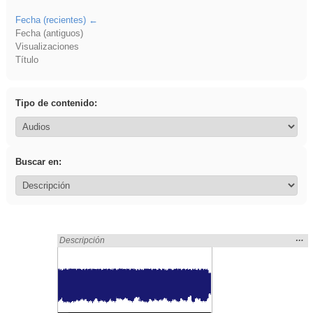
Fecha (recientes)
Fecha (antiguos)
Visualizaciones
Título
Tipo de contenido:
Buscar en:
Mos
…
Encontrado «EducaMadrid» en:
Descripción
la
ubic
de l
bús