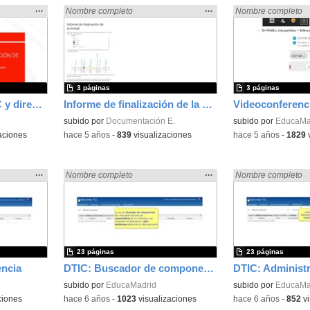
Mostrar
…
Mostrar
…
 en:
Encontrado «EducaMadrid» en:
Nombre completo
Encontrado «Educa
Nombre completo
la
la
ubicación
ubicación
de la
de la
búsqueda
búsqueda
3 páginas
3 páginas
EducaMadrid para TIC y directores: Presentación de Protección de Datos
Informe de finalización de la actividad
subido por
Documentación E.
subido por
EducaMa
aciones
-
hace 5 años
-
839
visualizaciones
-
hace 5 años
-
1829
v
Mostrar
…
Mostrar
…
 en:
Encontrado «EducaMadrid» en:
Nombre completo
Encontrado «Educa
Nombre completo
la
la
ubicación
ubicación
de la
de la
búsqueda
búsqueda
23 páginas
23 páginas
encia
DTIC: Buscador de componentes
DTIC: Administ
subido por
EducaMadrid
subido por
EducaMa
ciones
-
hace 6 años
-
1023
visualizaciones
-
hace 6 años
-
852
vi