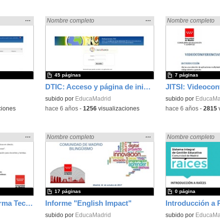
Mostrar
…
Mostrar
…
 en:
Encontrado «EducaMadrid» en:
Nombre completo
Encontrado «Educa
Nombre completo
la
la
ubicación
ubicación
de la
de la
búsqueda
búsqueda
45 páginas
7 páginas
DTIC: Acceso y página de inicio
subido por
EducaMadrid
subido por
EducaMa
ciones
-
hace 6 años
-
1256
visualizaciones
-
hace 6 años
-
2815
v
Mostrar
…
Mostrar
…
 en:
Encontrado «EducaMadrid» en:
Nombre completo
Encontrado «Educa
Nombre completo
la
la
ubicación
ubicación
de la
de la
búsqueda
búsqueda
17 páginas
0 página
EducaMadrid. Plataforma Tecnológica de la Comunidad de Madrid.
Informe "English Impact"
Introducción a 
subido por
EducaMadrid
subido por
EducaMa