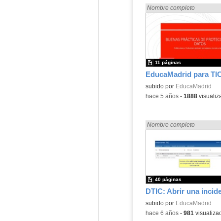
Encontrado «EducaMadrid»
Nombre completo
11 páginas
subido por
EducaMadrid
-
hace 5 años
-
1888
visualiz
Encontrado «EducaMadrid»
Nombre completo
40 páginas
DTIC: Abrir una incid
subido por
EducaMadrid
-
hace 6 años
-
981
visualiza