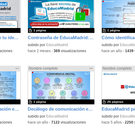
la
la
ubicación
ubicación
de la
de la
búsqueda
búsqueda
1 página
1 página
Tu contraseña protege tu identidad digital en EducaMadrid
Contraseña de EducaMadrid: consejos de uso responsable
subido por
EducaMadrid
subido por
EducaMa
aciones
-
hace 2 meses
-
369
visualizaciones
-
hace un año
-
1439
Mostrar
…
Mostrar
…
 en:
Encontrado «EducaMadrid» en:
Nombre completo
Encontrado «Educa
Nombre completo
la
la
ubicación
ubicación
de la
de la
búsqueda
búsqueda
1 página
26 páginas
Decálogo de comunicación en línea para alumnos de Educación Secundaria
Decálogo de comunicación en línea para alumnos de Educación Primaria
subido por
EducaMadrid
subido por
EducaMa
aciones
-
hace un año
-
7122
visualizaciones
-
hace 5 años
-
2250
v