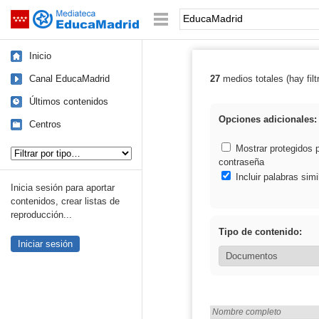
Mediateca de EducaMadrid
Saltar navegación
Palabra o frase:
Inicio
Canal EducaMadrid
27
medios totales (hay filt
Resultados de:
Últimos contenidos
Opciones adicionales:
Centros
Tipo de contenido:
Mostrar protegidos 
contraseña
Incluir palabras simi
Inicia sesión para aportar
contenidos, crear listas de
reproducción...
Tipo de contenido:
Iniciar sesión
Encontrado «EducaMadrid»
Nombre completo