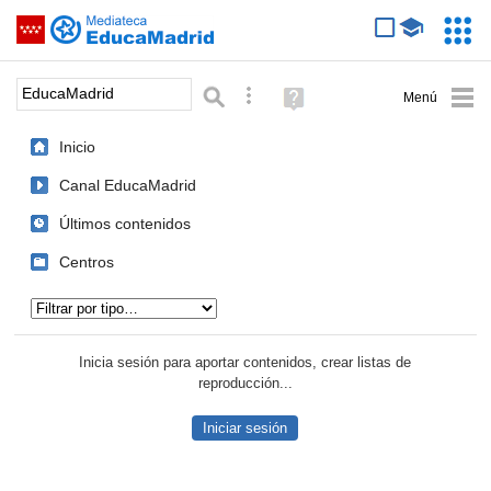
Mediateca de EducaMadrid
Saltar navegación
Servic
Educa
Palabra o frase:
Búsqueda avanzada
Ayuda
(en
ventana
Inicio
nueva)
Canal EducaMadrid
Últimos contenidos
Centros
Tipo de contenido:
Inicia sesión para aportar contenidos, crear listas de
reproducción...
Iniciar sesión