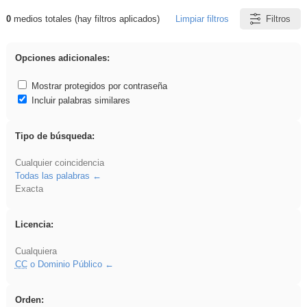
0
medios totales (hay filtros aplicados)
Limpiar filtros
Filtros
Resultados de: EducaMadrid
Opciones adicionales:
Mostrar protegidos por contraseña
Incluir palabras similares
Tipo de búsqueda:
Cualquier coincidencia
Todas las palabras
Exacta
Licencia:
Cualquiera
CC
o Dominio Público
Orden: