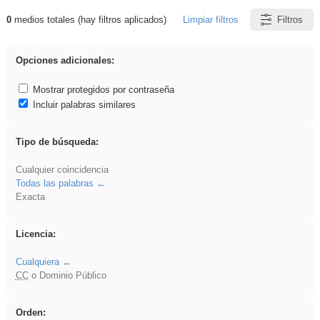
0
medios totales (hay filtros aplicados)
Limpiar filtros
Filtros
Resultados de: EducaMadrid
Opciones adicionales:
Mostrar protegidos por contraseña
Incluir palabras similares
Tipo de búsqueda:
Cualquier coincidencia
Todas las palabras
Exacta
Licencia:
Cualquiera
CC
o Dominio Público
Orden: