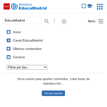
Mediateca de EducaMadrid
Saltar navegación
Servic
Educa
Palabra o frase:
Búsqueda avanzada
Ayuda
(en
ventana
Inicio
nueva)
Canal EducaMadrid
Últimos contenidos
Centros
Tipo de contenido:
Inicia sesión para aportar contenidos, crear listas de
reproducción...
Iniciar sesión