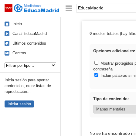
Mediateca de EducaMadrid
Saltar navegación
Palabra o frase:
Inicio
Canal EducaMadrid
0
medios totales (hay filtr
Resultados de:
Últimos contenidos
Opciones adicionales:
Centros
Tipo de contenido:
Mostrar protegidos 
contraseña
Incluir palabras simi
Inicia sesión para aportar
contenidos, crear listas de
reproducción...
Tipo de contenido:
Iniciar sesión
No se ha encontrado ni