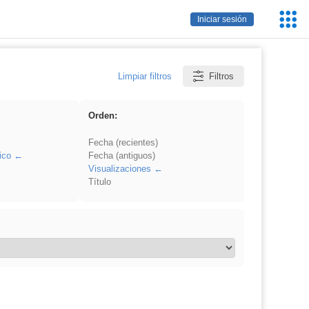
Servic
Iniciar sesión
Educa
Limpiar filtros
Filtros
Orden:
Fecha (recientes)
ico
Fecha (antiguos)
Visualizaciones
Título