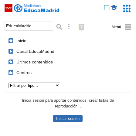
Mediateca de EducaMadrid
Saltar navegación
Servic
Educa
Palabra o frase:
Búsqueda avanzada
Ayuda
(en
ventana
Inicio
nueva)
Canal EducaMadrid
Últimos contenidos
Centros
Tipo de contenido:
Inicia sesión para aportar contenidos, crear listas de
reproducción...
Iniciar sesión