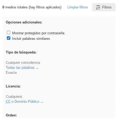
0
medios totales (hay filtros aplicados)
Limpiar filtros
Filtros
Resultados de: EducaMadrid
Opciones adicionales:
Mostrar protegidos por contraseña
Incluir palabras similares
Tipo de búsqueda:
Cualquier coincidencia
Todas las palabras
Exacta
Licencia:
Cualquiera
CC
o Dominio Público
Orden: