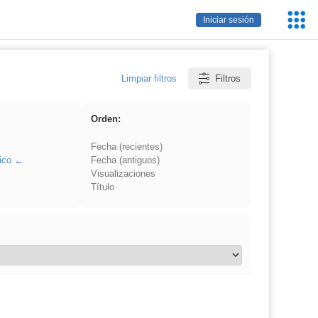
Servic
Iniciar sesión
Educa
Limpiar filtros
Filtros
Orden:
Fecha (recientes)
ico
Fecha (antiguos)
Visualizaciones
Título