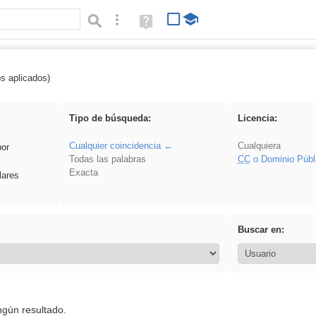
Búsqueda avanzada
Ayuda
(en
ventana
nueva)
os aplicados)
 EducaMadrid
Tipo de búsqueda:
Licencia:
Cualquier coincidencia
Cualquiera
por
Todas las palabras
CC
o Dominio Públ
Exacta
lares
Buscar en:
ngún resultado.