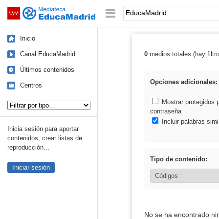
Mediateca de EducaMadrid
Saltar navegación
Palabra o frase:
Inicio
Canal EducaMadrid
0
medios totales (hay filtr
Resultados de:
Últimos contenidos
Opciones adicionales:
Centros
Tipo de contenido:
Mostrar protegidos 
contraseña
Incluir palabras simi
Inicia sesión para aportar
contenidos, crear listas de
reproducción...
Tipo de contenido:
Iniciar sesión
No se ha encontrado ni