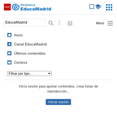
Mediateca de EducaMadrid
Saltar navegación
Servic
Educa
Palabra o frase:
Búsqueda avanzada
Ayuda
(en
ventana
Inicio
nueva)
Canal EducaMadrid
Últimos contenidos
Centros
Tipo de contenido:
Inicia sesión para aportar contenidos, crear listas de
reproducción...
Iniciar sesión