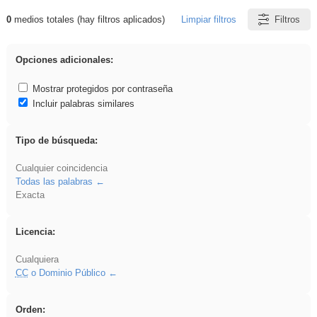
0
medios totales (hay filtros aplicados)
Limpiar filtros
Filtros
Resultados de: EducaMadrid
Opciones adicionales:
Mostrar protegidos por contraseña
Incluir palabras similares
Tipo de búsqueda:
Cualquier coincidencia
Todas las palabras
Exacta
Licencia:
Cualquiera
CC
o Dominio Público
Orden: