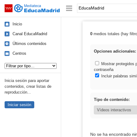
Mediateca de EducaMadrid
Saltar navegación
Palabra o frase:
Inicio
Canal EducaMadrid
0
medios totales (hay filtr
Resultados de:
Últimos contenidos
Opciones adicionales:
Centros
Tipo de contenido:
Mostrar protegidos 
contraseña
Incluir palabras simi
Inicia sesión para aportar
contenidos, crear listas de
reproducción...
Tipo de contenido:
Iniciar sesión
No se ha encontrado ni