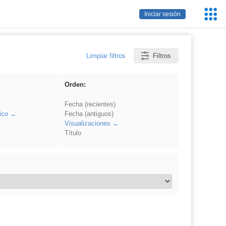
Servic
Iniciar sesión
Educa
Limpiar filtros
Filtros
Orden:
Fecha (recientes)
ico
Fecha (antiguos)
Visualizaciones
Título