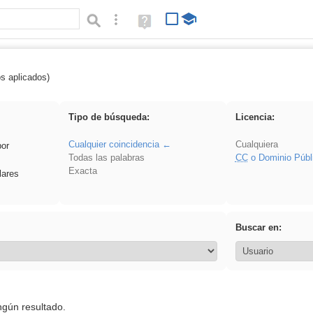
Búsqueda avanzada
Ayuda
(en
ventana
nueva)
os aplicados)
 EducaMadrid
Tipo de búsqueda:
Licencia:
Cualquier coincidencia
Cualquiera
por
Todas las palabras
CC
o Dominio Públ
Exacta
lares
Buscar en:
ngún resultado.