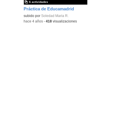
6 actividades
Práctica de Educamadrid
subido por
Soledad Maria R.
-
hace 4 años
-
418
visualizaciones