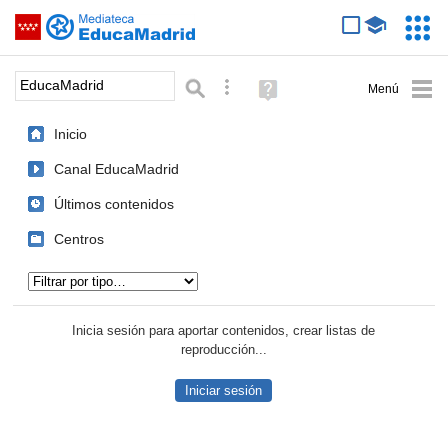
Mediateca de EducaMadrid
Saltar navegación
Servic
Educa
Palabra o frase:
Búsqueda avanzada
Ayuda
(en
ventana
Inicio
nueva)
Canal EducaMadrid
Últimos contenidos
Centros
Tipo de contenido:
Inicia sesión para aportar contenidos, crear listas de
reproducción...
Iniciar sesión