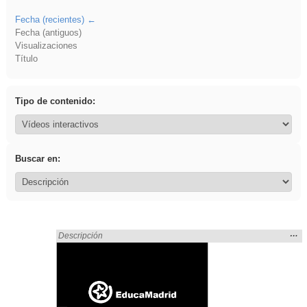
Fecha (recientes)
Fecha (antiguos)
Visualizaciones
Título
Tipo de contenido:
Buscar en:
Mos
…
Encontrado «EducaMadrid» en:
Descripción
la
ubic
de l
bús