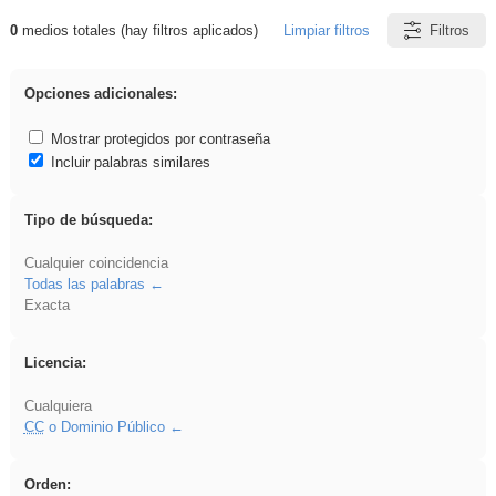
0
medios totales (hay filtros aplicados)
Limpiar filtros
Filtros
Resultados de: EducaMadrid
Opciones adicionales:
Mostrar protegidos por contraseña
Incluir palabras similares
Tipo de búsqueda:
Cualquier coincidencia
Todas las palabras
Exacta
Licencia:
Cualquiera
CC
o Dominio Público
Orden: