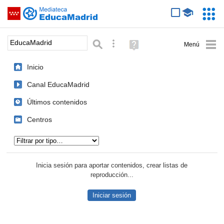
Mediateca de EducaMadrid
Saltar navegación
Servic
Educa
Palabra o frase:
Búsqueda avanzada
Ayuda
(en
ventana
Inicio
nueva)
Canal EducaMadrid
Últimos contenidos
Centros
Tipo de contenido:
Inicia sesión para aportar contenidos, crear listas de
reproducción...
Iniciar sesión