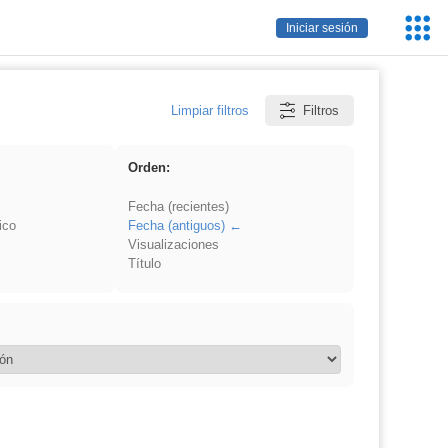
Servic
Iniciar sesión
Educa
Limpiar filtros
Filtros
Orden:
Fecha (recientes)
ico
Fecha (antiguos)
Visualizaciones
Título