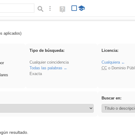
Búsqueda avanzada
Ayuda
(en
ventana
nueva)
os aplicados)
 EducaMadrid
Tipo de búsqueda:
Licencia:
Cualquier coincidencia
Cualquiera
por
Todas las palabras
CC
o Dominio Públ
Exacta
lares
Buscar en:
ngún resultado.