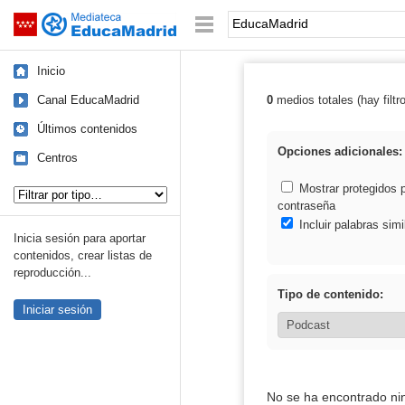
Mediateca de EducaMadrid
Saltar navegación
Palabra o frase:
Inicio
Canal EducaMadrid
0
medios totales (hay filtr
Resultados de:
Últimos contenidos
Opciones adicionales:
Centros
Tipo de contenido:
Mostrar protegidos 
contraseña
Incluir palabras simi
Inicia sesión para aportar
contenidos, crear listas de
reproducción...
Tipo de contenido:
Iniciar sesión
No se ha encontrado ni