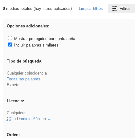
0
medios totales (hay filtros aplicados)
Limpiar filtros
Filtros
Resultados de: EducaMadrid
Opciones adicionales:
Mostrar protegidos por contraseña
Incluir palabras similares
Tipo de búsqueda:
Cualquier coincidencia
Todas las palabras
Exacta
Licencia:
Cualquiera
CC
o Dominio Público
Orden: