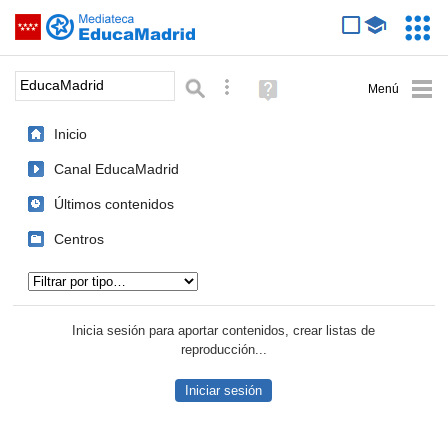
Mediateca de EducaMadrid
Saltar navegación
Servic
Educa
Palabra o frase:
Búsqueda avanzada
Ayuda
(en
ventana
Inicio
nueva)
Canal EducaMadrid
Últimos contenidos
Centros
Tipo de contenido:
Inicia sesión para aportar contenidos, crear listas de
reproducción...
Iniciar sesión