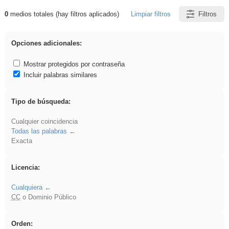
0
medios totales (hay filtros aplicados)
Limpiar filtros
Filtros
Resultados de: EducaMadrid
Opciones adicionales:
Mostrar protegidos por contraseña
Incluir palabras similares
Tipo de búsqueda:
Cualquier coincidencia
Todas las palabras
Exacta
Licencia:
Cualquiera
CC
o Dominio Público
Orden: