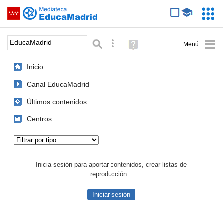
Mediateca de EducaMadrid
Saltar navegación
Servic
Educa
Palabra o frase:
Búsqueda avanzada
Ayuda
(en
ventana
Inicio
nueva)
Canal EducaMadrid
Últimos contenidos
Centros
Tipo de contenido:
Inicia sesión para aportar contenidos, crear listas de
reproducción...
Iniciar sesión