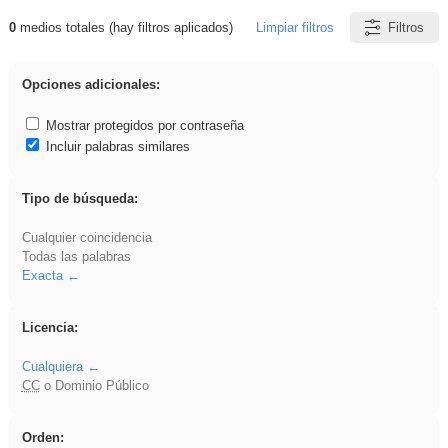
0
medios totales (hay filtros aplicados)
Limpiar filtros
Filtros
Resultados de: EducaMadrid
Opciones adicionales:
Mostrar protegidos por contraseña
Incluir palabras similares
Tipo de búsqueda:
Cualquier coincidencia
Todas las palabras
Exacta
Licencia:
Cualquiera
CC
o Dominio Público
Orden: