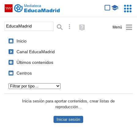
Mediateca de EducaMadrid
Saltar navegación
Servic
Educa
Palabra o frase:
Búsqueda avanzada
Ayuda
(en
ventana
Inicio
nueva)
Canal EducaMadrid
Últimos contenidos
Centros
Tipo de contenido:
Inicia sesión para aportar contenidos, crear listas de
reproducción...
Iniciar sesión