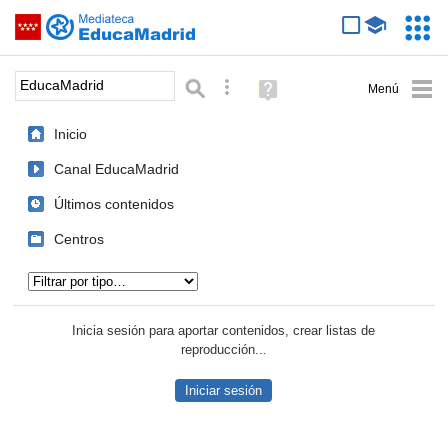
Mediateca de EducaMadrid
Saltar navegación
Servic
Educa
Palabra o frase:
Búsqueda avanzada
Ayuda
(en
ventana
Inicio
nueva)
Canal EducaMadrid
Últimos contenidos
Centros
Tipo de contenido:
Inicia sesión para aportar contenidos, crear listas de
reproducción...
Iniciar sesión