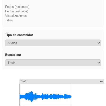
Fecha (recientes)
Fecha (antiguos)
Visualizaciones
Título
Tipo de contenido:
Buscar en:
Mos
…
Encontrado «EducaMadrid» en:
Título
la
ubic
de l
bús