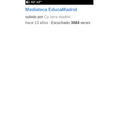
02′ 12″
Mediateca EducaMadrid
subido por
Cp larra madrid
-
hace 13 años
-
Escuchado
3084
veces