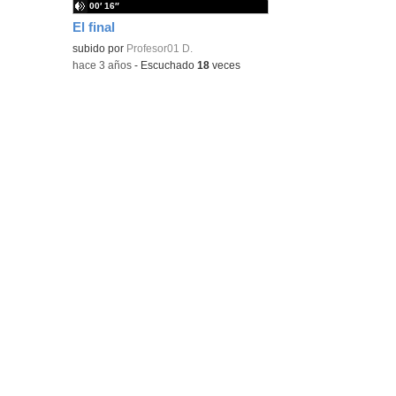
00′ 16″
El final
subido por
Profesor01 D.
-
hace 3 años
-
Escuchado
18
veces