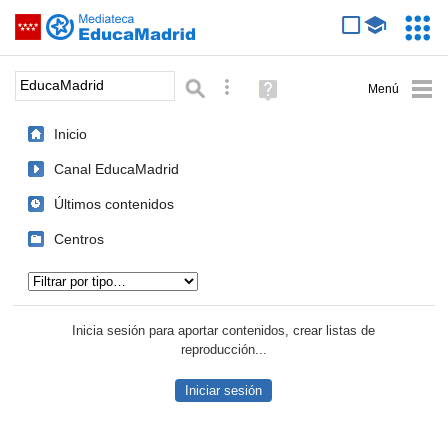
Mediateca de EducaMadrid
Saltar navegación
Servic
Educa
Palabra o frase:
Búsqueda avanzada
Ayuda
(en
ventana
Inicio
nueva)
Canal EducaMadrid
Últimos contenidos
Centros
Tipo de contenido:
Inicia sesión para aportar contenidos, crear listas de
reproducción...
Iniciar sesión