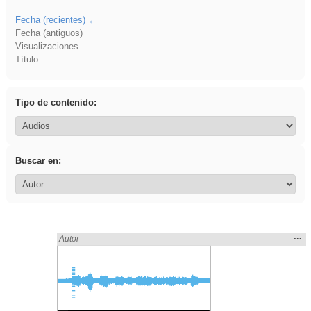
Fecha (recientes)
Fecha (antiguos)
Visualizaciones
Título
Tipo de contenido:
Buscar en:
Mos
…
Encontrado «EducaMadrid» en:
Autor
la
ubic
de l
bús