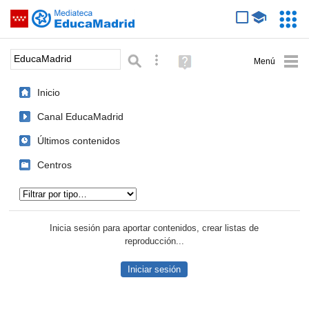
Mediateca de EducaMadrid
Saltar navegación
Servic
Educa
Palabra o frase:
Búsqueda avanzada
Ayuda
(en
ventana
Inicio
nueva)
Canal EducaMadrid
Últimos contenidos
Centros
Tipo de contenido:
Inicia sesión para aportar contenidos, crear listas de
reproducción...
Iniciar sesión