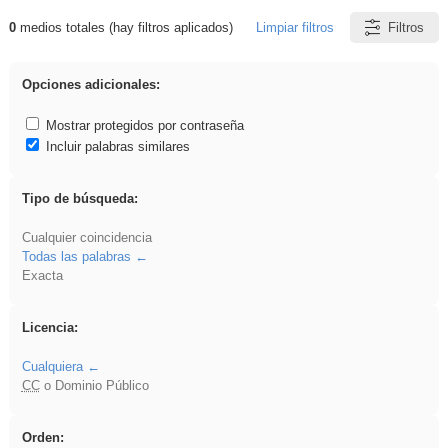
0
medios totales (hay filtros aplicados)
Limpiar filtros
Filtros
Resultados de: EducaMadrid
Opciones adicionales:
Mostrar protegidos por contraseña
Incluir palabras similares
Tipo de búsqueda:
Cualquier coincidencia
Todas las palabras
Exacta
Licencia:
Cualquiera
CC
o Dominio Público
Orden: