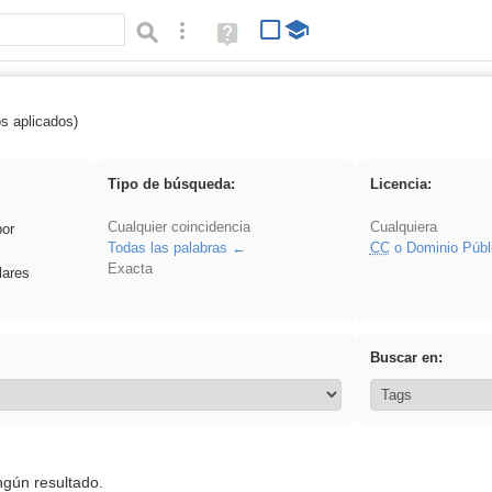
Búsqueda avanzada
Ayuda
(en
ventana
nueva)
os aplicados)
 EducaMadrid
Tipo de búsqueda:
Licencia:
Cualquier coincidencia
Cualquiera
por
Todas las palabras
CC
o Dominio Públ
Exacta
lares
Buscar en:
ngún resultado.