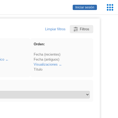
Servic
Iniciar sesión
Educa
Limpiar filtros
Filtros
Orden:
Fecha (recientes)
ico
Fecha (antiguos)
Visualizaciones
Título