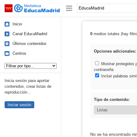
Mediateca de EducaMadrid
Saltar navegación
Palabra o frase:
Inicio
Canal EducaMadrid
0
medios totales (hay filtr
Resultados de:
Últimos contenidos
Opciones adicionales:
Centros
Tipo de contenido:
Mostrar protegidos 
contraseña
Incluir palabras simi
Inicia sesión para aportar
contenidos, crear listas de
reproducción...
Tipo de contenido:
Iniciar sesión
No se ha encontrado ni