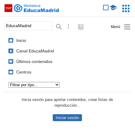
Mediateca de EducaMadrid
Saltar navegación
Servic
Educa
Palabra o frase:
Búsqueda avanzada
Ayuda
(en
ventana
Inicio
nueva)
Canal EducaMadrid
Últimos contenidos
Centros
Tipo de contenido:
Inicia sesión para aportar contenidos, crear listas de
reproducción...
Iniciar sesión