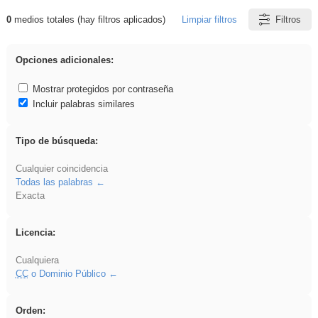
0
medios totales (hay filtros aplicados)
Limpiar filtros
Filtros
Resultados de: EducaMadrid
Opciones adicionales:
Mostrar protegidos por contraseña
Incluir palabras similares
Tipo de búsqueda:
Cualquier coincidencia
Todas las palabras
Exacta
Licencia:
Cualquiera
CC
o Dominio Público
Orden: