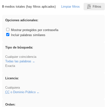
0
medios totales (hay filtros aplicados)
Limpiar filtros
Filtros
Resultados de: EducaMadrid
Opciones adicionales:
Mostrar protegidos por contraseña
Incluir palabras similares
Tipo de búsqueda:
Cualquier coincidencia
Todas las palabras
Exacta
Licencia:
Cualquiera
CC
o Dominio Público
Orden: