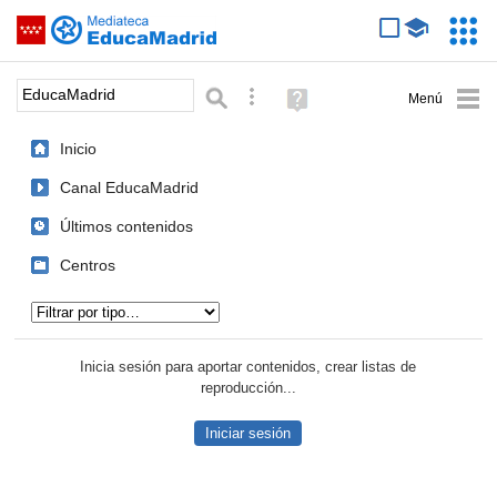
Mediateca de EducaMadrid
Saltar navegación
Servic
Educa
Palabra o frase:
Búsqueda avanzada
Ayuda
(en
ventana
Inicio
nueva)
Canal EducaMadrid
Últimos contenidos
Centros
Tipo de contenido:
Inicia sesión para aportar contenidos, crear listas de
reproducción...
Iniciar sesión