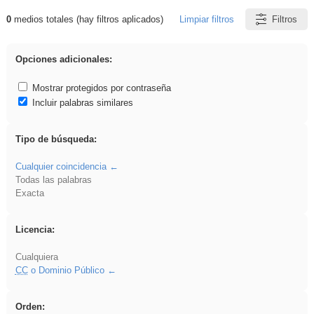
0
medios totales (hay filtros aplicados)
Limpiar filtros
Filtros
Resultados de: EducaMadrid
Opciones adicionales:
Mostrar protegidos por contraseña
Incluir palabras similares
Tipo de búsqueda:
Cualquier coincidencia
Todas las palabras
Exacta
Licencia:
Cualquiera
CC
o Dominio Público
Orden: