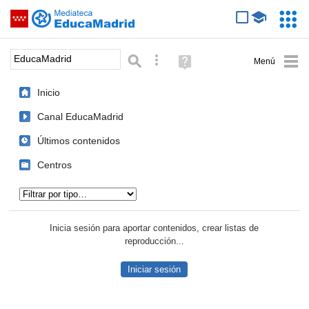
Mediateca de EducaMadrid
Saltar navegación
Servic
Educa
Palabra o frase:
Búsqueda avanzada
Ayuda
(en
ventana
Inicio
nueva)
Canal EducaMadrid
Últimos contenidos
Centros
Tipo de contenido:
Inicia sesión para aportar contenidos, crear listas de
reproducción...
Iniciar sesión