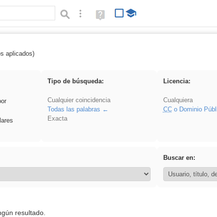
Búsqueda avanzada
Ayuda
(en
ventana
nueva)
os aplicados)
 EducaMadrid
Tipo de búsqueda:
Licencia:
Cualquier coincidencia
Cualquiera
por
Todas las palabras
CC
o Dominio Públ
Exacta
lares
Buscar en:
ngún resultado.