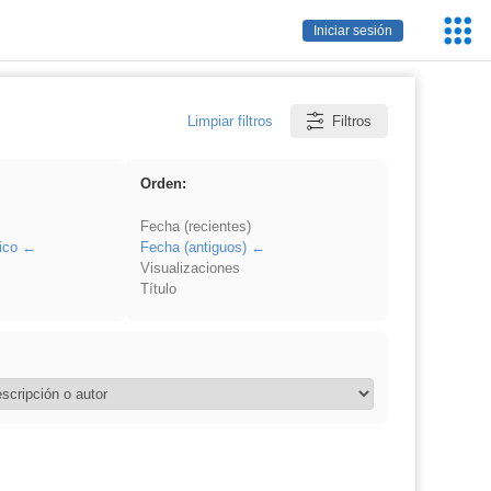
Servic
Iniciar sesión
Educa
Limpiar filtros
Filtros
Orden:
Fecha (recientes)
ico
Fecha (antiguos)
Visualizaciones
Título