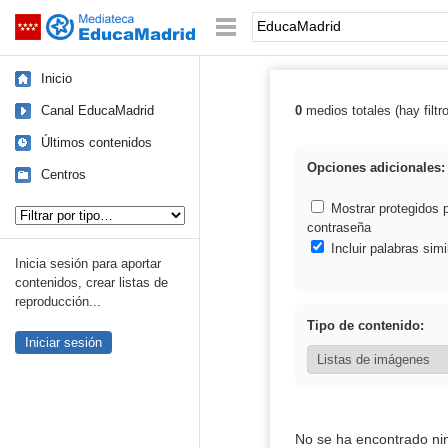
Mediateca de EducaMadrid
Saltar navegación
Palabra o frase:
Inicio
Canal EducaMadrid
0
medios totales (hay filtr
Resultados de:
Últimos contenidos
Opciones adicionales:
Centros
Tipo de contenido:
Mostrar protegidos 
contraseña
Incluir palabras simi
Inicia sesión para aportar
contenidos, crear listas de
reproducción...
Tipo de contenido:
Iniciar sesión
No se ha encontrado ni